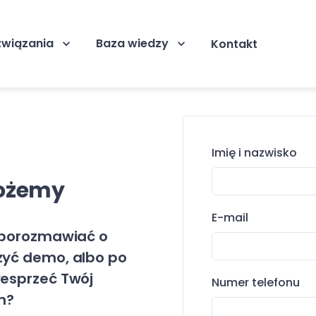
związania
Baza wiedzy
Kontakt
Imię i nazwisko
możemy
E-mail
z porozmawiać o
zyć demo, albo po
wesprzeć Twój
Numer telefonu
h?