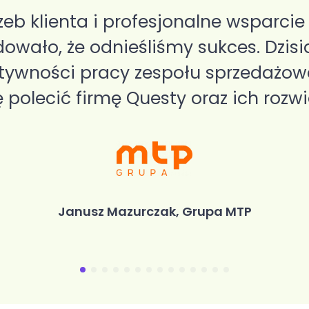
zeb klienta i profesjonalne wsparci
wało, że odnieśliśmy sukces. Dzis
tywności pracy zespołu sprzedażoweg
olecić firmę Questy oraz ich rozwi
Janusz Mazurczak, Grupa MTP