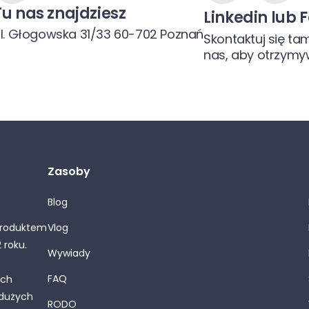
Tu nas znajdziesz
Linkedin lub
l. Głogowska 31/33 60-702 Poznań
Skontaktuj się ta
nas, aby otrzymy
Zasoby
Blog
 produktem
Vlog
 roku.
Wywiady
FAQ
ych
 dużych
RODO