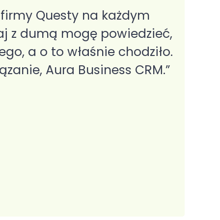
e firmy Questy na każdym
„Serde
iaj z dumą mogę powiedzieć,
i Ws
o, a o to właśnie chodziło.
wymagań
ązanie, Aura Business CRM.”